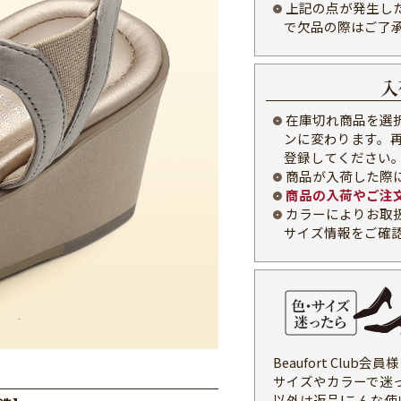
上記の点が発生し
で欠品の際はご了
入
在庫切れ商品を選
ンに変わります。
登録してください
商品が入荷した際
商品の入荷やご注
カラーによりお取
サイズ情報をご確
Beaufort Clu
サイズやカラーで迷
以外は返品!こんな