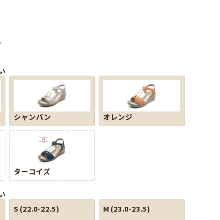
込
い
シャンパン
オレンジ
ターコイズ
い
S (22.0-22.5)
M (23.0-23.5)