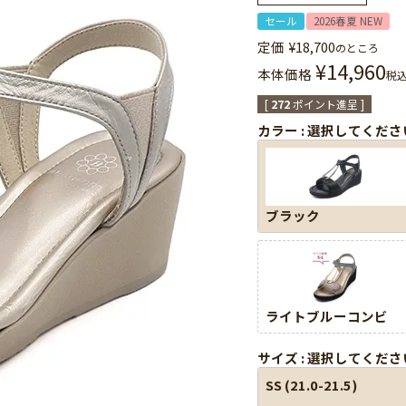
セール
2026春夏 NEW
定価
¥
18,700
のところ
¥
14,960
本体価格
税
[
272
ポイント進呈 ]
カラー
選択してくださ
ブラック
ライトブルーコンビ
サイズ
選択してくださ
SS (21.0-21.5)