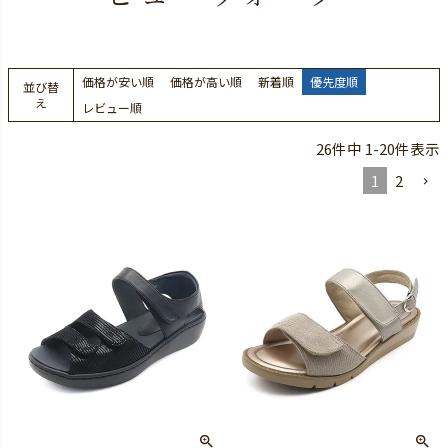
価格が安い順
価格が高い順
新着順
優先度順
並び替
え
レビュー順
26
件中
1
-
20
件表示
1
2