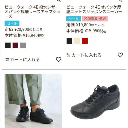
ビューウォーク 4E 撥水レザー
ビューウォーク 4E オパンケ厚
オパンケ厚底レースアップシュ
底ニットスリッポンスニーカー
ーズ
セール
2026春夏 NEW
セール
定価
¥
19,800
のところ
定価
¥
20,900
のところ
本体価格
¥
15,950
税込
本体価格
¥
16,940
税込
カートに入れる
カートに入れる