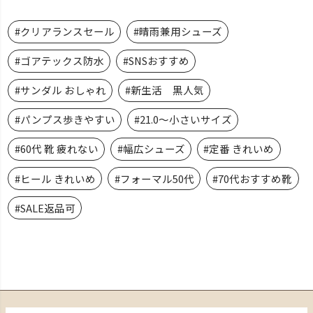
#クリアランスセール
#晴雨兼用シューズ
#ゴアテックス防水
#SNSおすすめ
#サンダル おしゃれ
#新生活 黒人気
#パンプス歩きやすい
#21.0～小さいサイズ
#60代 靴 疲れない
#幅広シューズ
#定番 きれいめ
#ヒール きれいめ
#フォーマル50代
#70代おすすめ靴
#SALE返品可