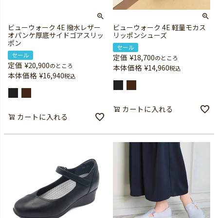
ビューウォーク 4E 撥水レザー
ビューウォーク 4E 軽量モカス
オパンケ厚底サイドゴアスリッ
リッポンシューズ
ポン
セール
セール
定価
¥
18,700
のところ
定価
¥
20,900
のところ
本体価格
¥
14,960
税込
本体価格
¥
16,940
税込
カートに入れる
カートに入れる