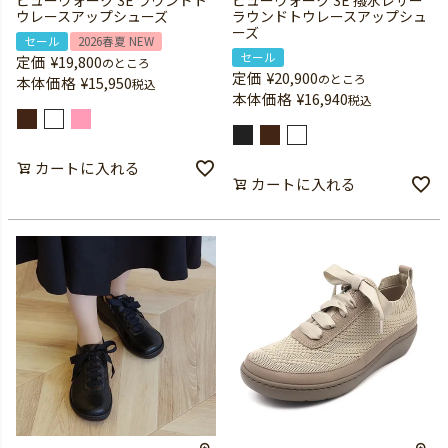
ビューウォーク 3E ラウンドト
ビューウォーク 3E 撥水レザー
ウレースアップシューズ
ラウンドトウレースアップシュ
ーズ
セール
2026春夏 NEW
セール
定価
¥
19,800
のところ
定価
¥
20,900
のところ
本体価格
¥
15,950
税込
本体価格
¥
16,940
税込
カートに入れる
カートに入れる