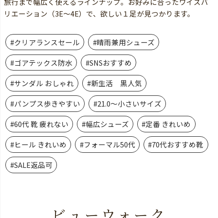
旅行まで幅広く使えるラインナップ。お好みに合ったワイズバ
リエーション（3E～4E）で、欲しい１足が見つかります。
#クリアランスセール
#晴雨兼用シューズ
#ゴアテックス防水
#SNSおすすめ
#サンダル おしゃれ
#新生活 黒人気
#パンプス歩きやすい
#21.0～小さいサイズ
#60代 靴 疲れない
#幅広シューズ
#定番 きれいめ
#ヒール きれいめ
#フォーマル50代
#70代おすすめ靴
#SALE返品可
ビューウォーク