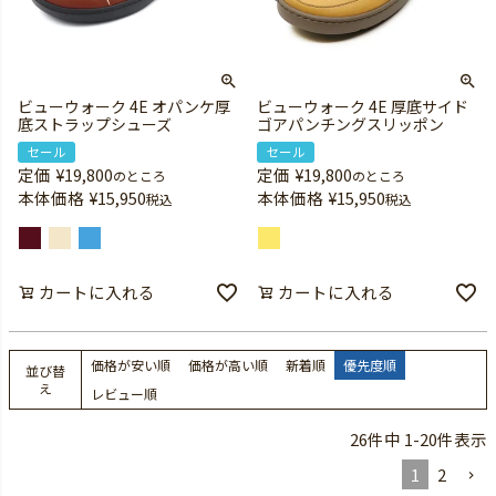
ビューウォーク 4E オパンケ厚
ビューウォーク 4E 厚底サイド
底ストラップシューズ
ゴアパンチングスリッポン
セール
セール
定価
¥
19,800
定価
¥
19,800
のところ
のところ
本体価格
¥
15,950
本体価格
¥
15,950
税込
税込
カートに入れる
カートに入れる
価格が安い順
価格が高い順
新着順
優先度順
並び替
え
レビュー順
26
件中
1
-
20
件表示
1
2