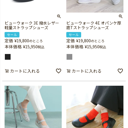
ビューウォーク 3E 撥水レザー
ビューウォーク 4E オパンケ厚
軽量ストラップシューズ
底Tストラップシューズ
セール
セール
定価
¥
19,800
定価
¥
19,800
のところ
のところ
本体価格
¥
15,950
本体価格
¥
15,950
税込
税込
カートに入れる
カートに入れる