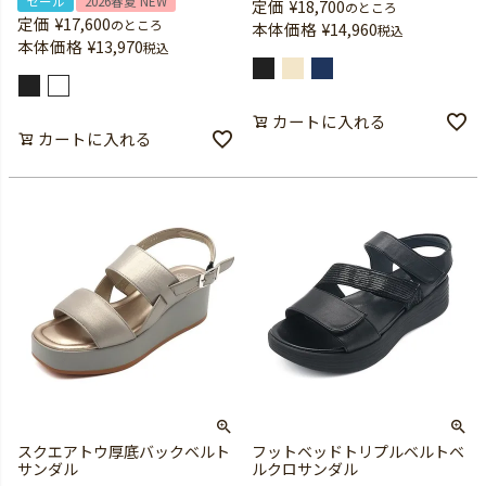
セール
2026春夏 NEW
定価
¥
18,700
のところ
定価
¥
17,600
のところ
本体価格
¥
14,960
税込
本体価格
¥
13,970
税込
カートに入れる
カートに入れる
スクエアトウ厚底バックベルト
フットベッドトリプルベルトベ
サンダル
ルクロサンダル