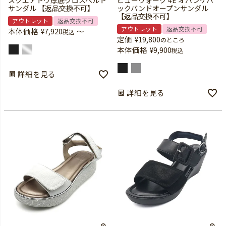
スクエアトウ厚底クロスベルト
ビューウォーク 4E オパンケバ
サンダル 【返品交換不可】
ックバンドオープンサンダル
【返品交換不可】
アウトレット
返品交換不可
アウトレット
返品交換不可
本体価格
¥
7,920
〜
税込
定価
¥
19,800
のところ
本体価格
¥
9,900
税込
詳細を見る
詳細を見る