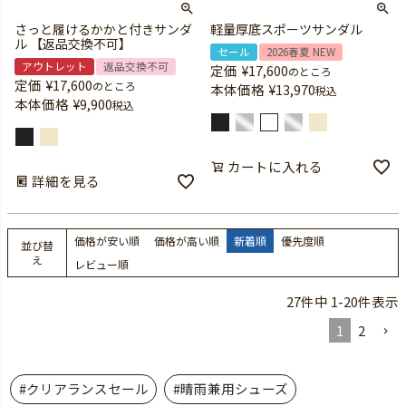
さっと履けるかかと付きサンダ
軽量厚底スポーツサンダル
ル 【返品交換不可】
セール
2026春夏 NEW
アウトレット
返品交換不可
定価
¥
17,600
のところ
定価
¥
17,600
のところ
本体価格
¥
13,970
税込
本体価格
¥
9,900
税込
カートに入れる
詳細を見る
価格が安い順
価格が高い順
新着順
優先度順
並び替
え
レビュー順
27
件中
1
-
20
件表示
1
2
#クリアランスセール
#晴雨兼用シューズ