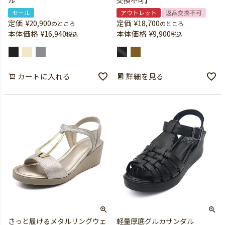
ル
交換不可】
セール
アウトレット
返品交換不可
定価
¥
20,900
定価
¥
18,700
のところ
のところ
本体価格
¥
16,940
本体価格
¥
9,900
税込
税込
カートに入れる
詳細を見る
さっと履けるメタルリングウェ
軽量厚底グルカサンダル