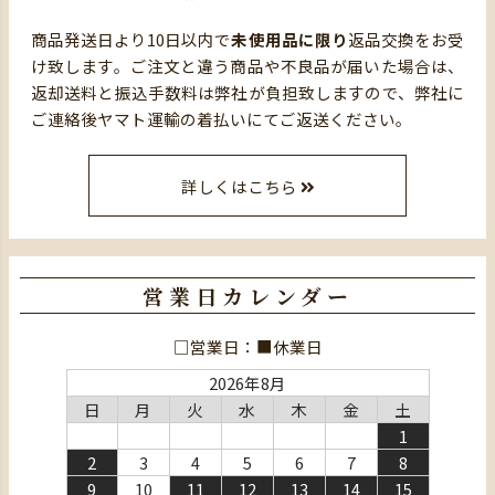
商品発送日より10日以内で
未使用品に限り
返品交換をお受
け致します。ご注文と違う商品や不良品が届いた場合は、
返却送料と振込手数料は弊社が負担致しますので、弊社に
ご連絡後ヤマト運輸の着払いにてご返送ください。
詳しくはこちら
営業日カレンダー
□営業日：■休業日
2026年8月
日
月
火
水
木
金
土
1
2
3
4
5
6
7
8
9
10
11
12
13
14
15