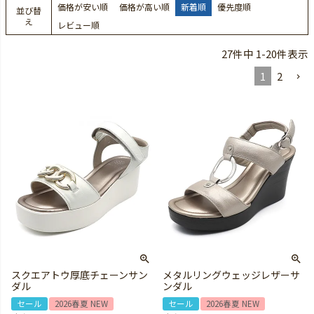
価格が安い順
価格が高い順
新着順
優先度順
並び替
え
レビュー順
27
件中
1
-
20
件表示
1
2
スクエアトウ厚底チェーンサン
メタルリングウェッジレザーサ
ダル
ンダル
セール
2026春夏 NEW
セール
2026春夏 NEW