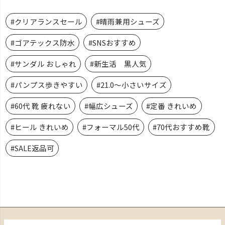
#クリアランスセール
#晴雨兼用シューズ
#ゴアテックス防水
#SNSおすすめ
#サンダル おしゃれ
#新生活 黒人気
#パンプス歩きやすい
#21.0～小さいサイズ
#60代 靴 疲れない
#幅広シューズ
#定番 きれいめ
#ヒール きれいめ
#フォーマル50代
#70代おすすめ靴
#SALE返品可