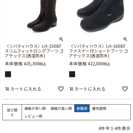
〈リバティハウス〉LH-150BF
〈リバティハウス〉LH-160BF
スリムフィットロングブーツ ゴ
ファスナー付ショートブーツ ゴ
アテックス(透湿防水)
アテックス(透湿防水)
本体価格
¥
25,300
本体価格
¥
22,000
税込
税込
カートに入れる
カートに入れる
価格が安い順
価格が高い順
新着順
優先度順
並び替
え
レビュー順
4
件中
1
-
4
件表示