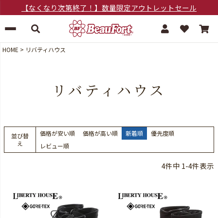
【なくなり次第終了！】数量限定アウトレットセール
HOME
リバティハウス
リバティハウス
価格が安い順
価格が高い順
新着順
優先度順
並び替
え
レビュー順
4
件中
1
-
4
件表示