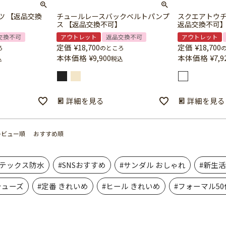
ツ 【返品交換
チュールレースバックベルトパンプ
スクエアトウ
ス 【返品交換不可】
返品交換不可
交換不可
アウトレット
返品交換不可
アウトレット
定価
¥
18,700
定価
¥
18,700
ろ
のところ
本体価格
¥
9,900
本体価格
¥
7,9
込
税込
詳細を見る
詳細を見る
レビュー順
おすすめ順
アテックス防水
#SNSおすすめ
#サンダル おしゃれ
#新生
シューズ
#定番 きれいめ
#ヒール きれいめ
#フォーマル50