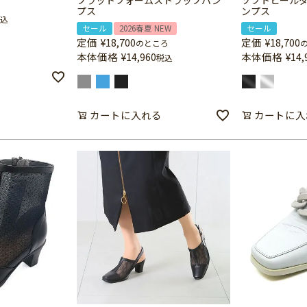
プラットフォームストラップパン
ソフトヒール
プス
ンプス
込
セール
2026春夏 NEW
セール
定価
¥
18,700
定価
¥
18,700
のところ
本体価格
¥
14,960
本体価格
¥
14,
税込
カートに入れる
カートに入