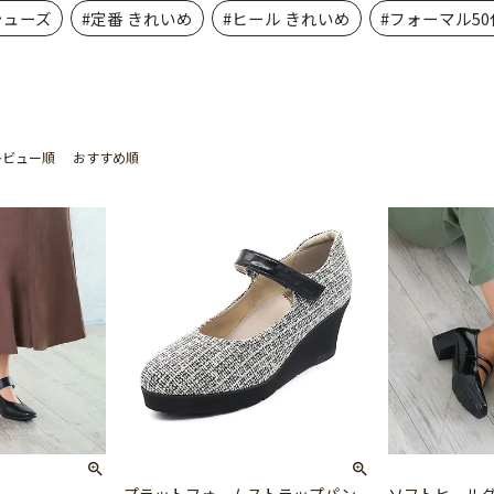
シューズ
#定番 きれいめ
#ヒール きれいめ
#フォーマル50
レビュー順
おすすめ順