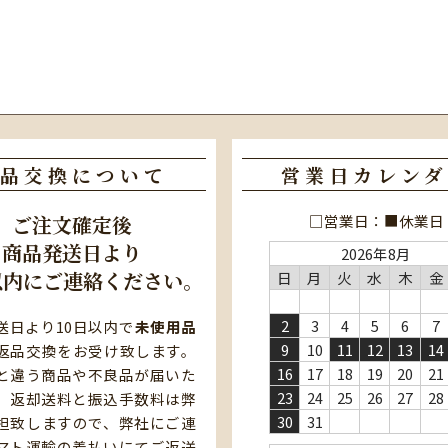
品交換について
営業日カレンダ
□営業日：■休業日
ご注文確定後
商品発送日より
2026年8月
以内にご連絡ください。
日
月
火
水
木
金
2
3
4
5
6
7
送日より10日以内で
未使用品
9
10
11
12
13
14
返品交換をお受け致します。
16
17
18
19
20
21
と違う商品や不良品が届いた
23
24
25
26
27
28
、返却送料と振込手数料は弊
30
31
担致しますので、弊社にご連
マト運輸の着払いにてご返送