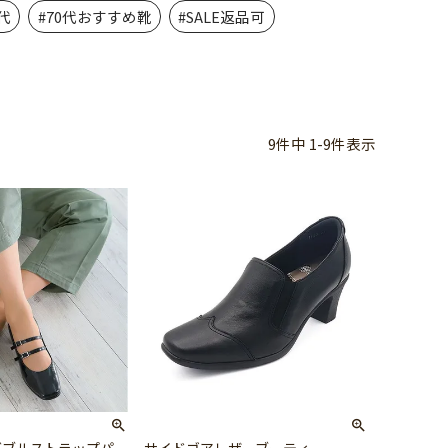
代
#70代おすすめ靴
#SALE返品可
9
件中
1
-
9
件表示