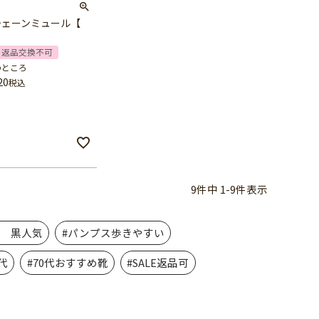
チェーンミュール【
】
返品交換不可
のところ
20
税込
9
件中
1
-
9
件表示
活 黒人気
#パンプス歩きやすい
代
#70代おすすめ靴
#SALE返品可