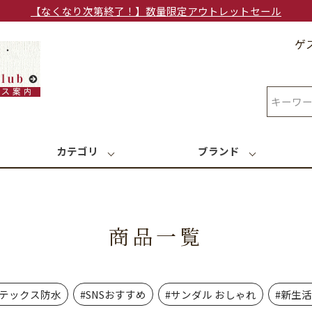
【なくなり次第終了！】数量限定アウトレットセール
ゲ
検索
カテゴリ
ブランド
商品一覧
アテックス防水
#SNSおすすめ
#サンダル おしゃれ
#新生