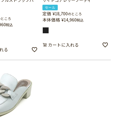
ダブルストラップパ
サイドゴアレザーブーティ
セール
定価
¥
18,700
のところ
のところ
本体価格
¥
14,960
税込
960
税込
カートに入れる
れる