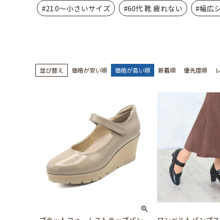
#21.0～小さいサイズ
#60代 靴 疲れない
#幅広
並び替え
価格が安い順
価格が高い順
新着順
優先度順