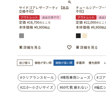
サイドゴアレザーブーティ 【返品
チュールシアーブー
交換不可】
不可】
アウトレット
返品交換不可
アウトレット
返品
定価
¥
18,700
定価
¥
22,000
のところ
のとこ
本体価格
¥
9,900
本体価格
¥
9,900
税込
税
詳細を見る
詳細を見る
並び替え
価格が安い順
価格が高い順
新着順
優先度順
#クリアランスセール
#晴雨兼用シューズ
#ゴ
#21.0～小さいサイズ
#60代 靴 疲れない
#幅広