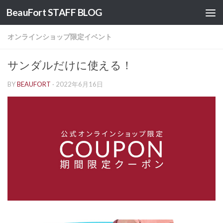
BeauFort STAFF BLOG
コンテンツへスキップ
オンラインショップ限定イベント
サンダルだけに使える！
BY
BEAUFORT
·
2022年6月16日