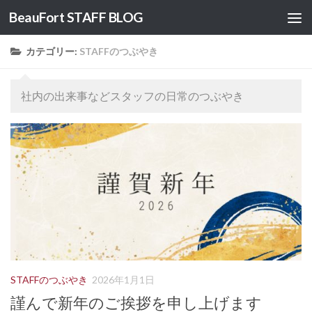
BeauFort STAFF BLOG
コンテンツへスキップ
カテゴリー:
STAFFのつぶやき
社内の出来事などスタッフの日常のつぶやき
STAFFのつぶやき
2026年1月1日
謹んで新年のご挨拶を申し上げます