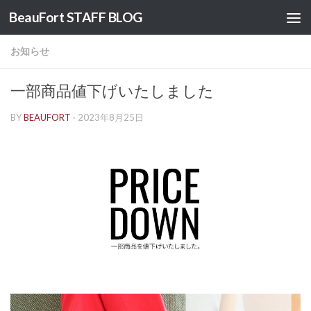
BeauFort STAFF BLOG
コンテンツへスキップ
お知らせ
一部商品値下げいたしました
BY
BEAUFORT
·
2023年8月25日