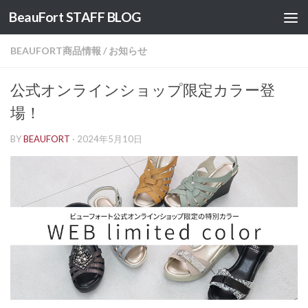
BeauFort STAFF BLOG
コンテンツへスキップ
BEAUFORT商品情報
/
お知らせ
公式オンラインショップ限定カラー登
場！
BY
BEAUFORT
·
2024年5月10日