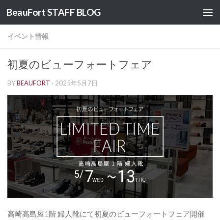
BeauFort STAFF BLOG
コンテンツへスキップ
イベント情報
初夏のビューフォートフェア
BY
BEAUFORT
·
2025年5月7日
高崎高島屋1階 婦人靴にて初夏のビューフォートフェア開催