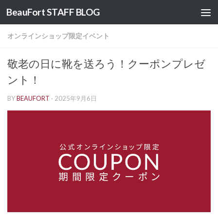
BeauFort STAFF BLOG
コンテンツへスキップ
オンラインショップ限定イベント
敬老の日に靴を送ろう！クーポンプレゼ
ント！
BY
BEAUFORT
·
2025年9月6日