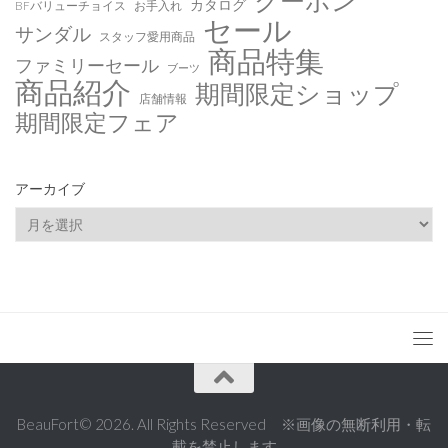
クーポン
カタログ
BFバリューチョイス
お手入れ
セール
サンダル
スタッフ愛用商品
商品特集
ファミリーセール
ブーツ
商品紹介
期間限定ショップ
店舗情報
期間限定フェア
アーカイブ
ア
ー
カ
イ
ブ
BeauFort© 2026. All Rights Reserved ※画像の無断利用・転
載を禁止します