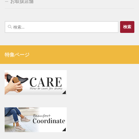
お取扱店舗
検
索:
特集ページ