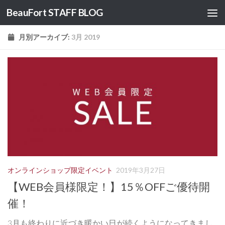
BeauFort STAFF BLOG
コンテンツへスキップ
月別アーカイブ:
3月 2019
オンラインショップ限定イベント
2019年3月27日
【WEB会員様限定！】15％OFFご優待開
催！
3月も終わりに近づき暖かい日が続くようになってきまし