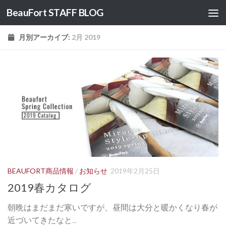
BeauFort STAFF BLOG
コンテンツへスキップ
月別アーカイブ:
2月 2019
BEAUFORT商品情報
/
お知らせ
2019年2月25日
2019春カタログ
朝晩はまだまだ寒いですが、昼間は大分と暖かくなり春が
近づいてきたなと...