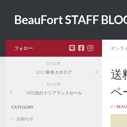
コンテンツへスキップ
BeauFort STAFF BLO
フォロー:
オンラ
次の記事
送
2023秋冬カタログ
前の記事
ペ
WEB先行クリアランスセール
BY
BEA
CATEGORY
お知らせ