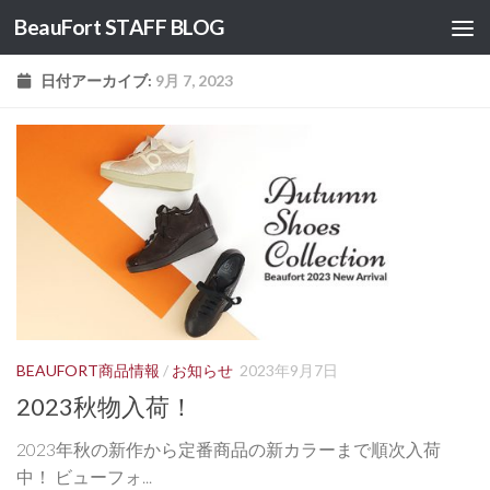
BeauFort STAFF BLOG
コンテンツへスキップ
日付アーカイブ:
9月 7, 2023
BEAUFORT商品情報
/
お知らせ
2023年9月7日
2023秋物入荷！
2023年秋の新作から定番商品の新カラーまで順次入荷
中！ ビューフォ...