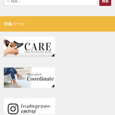
索:
特集ページ