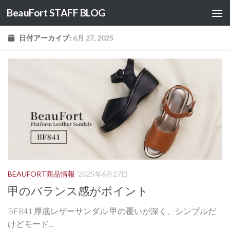
BeauFort STAFF BLOG
コンテンツへスキップ
日付アーカイブ:
6月 27, 2025
BEAUFORT商品情報
2025年6月27日
甲のバランス感がポイント
BF841 厚底レザーサンダル 甲の覆いが深く、シンプルだ
けどモード...