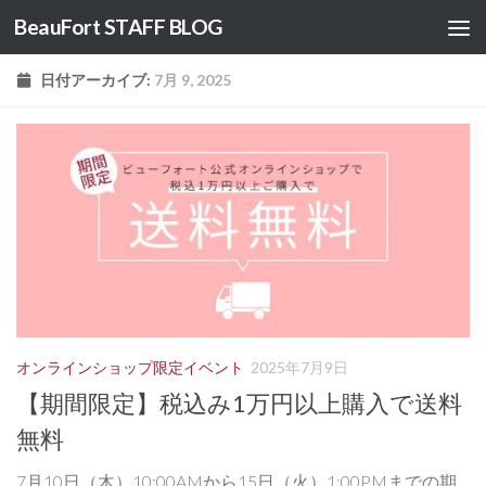
BeauFort STAFF BLOG
コンテンツへスキップ
日付アーカイブ:
7月 9, 2025
オンラインショップ限定イベント
2025年7月9日
【期間限定】税込み1万円以上購入で送料
無料
7月10日（木）10:00AMから15日（火）1:00PMまでの期