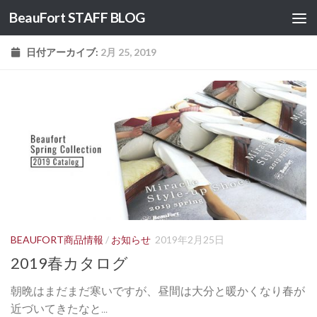
BeauFort STAFF BLOG
コンテンツへスキップ
日付アーカイブ:
2月 25, 2019
BEAUFORT商品情報
/
お知らせ
2019年2月25日
2019春カタログ
朝晩はまだまだ寒いですが、昼間は大分と暖かくなり春が
近づいてきたなと...