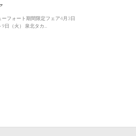
ア
ューフォート期間限定フェア4月3日
9日（火） 泉北タカ...