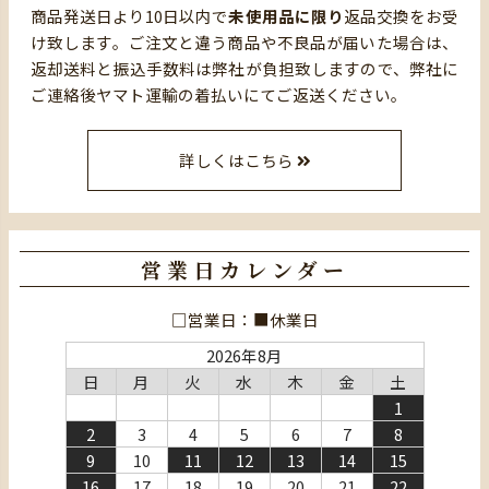
商品発送日より10日以内で
未使用品に限り
返品交換をお受
け致します。ご注文と違う商品や不良品が届いた場合は、
返却送料と振込手数料は弊社が負担致しますので、弊社に
ご連絡後ヤマト運輸の着払いにてご返送ください。
詳しくはこちら
営業日カレンダー
□営業日：■休業日
2026年8月
日
月
火
水
木
金
土
1
2
3
4
5
6
7
8
9
10
11
12
13
14
15
16
17
18
19
20
21
22