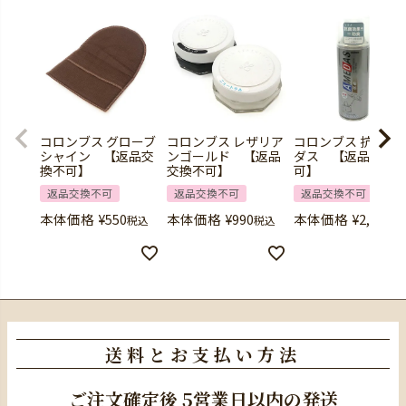
コロンブス グローブ
コロンブス レザリア
コロンブス 抗菌ア
シャイン 【返品交
ンゴールド 【返品
ダス 【返品交換
換不可】
交換不可】
可】
返品交換不可
返品交換不可
返品交換不可
本体価格
¥
550
本体価格
¥
990
本体価格
¥
2,420
税込
税込
税
送料とお支払い方法
ご注文確定後
5営業日以内の発送