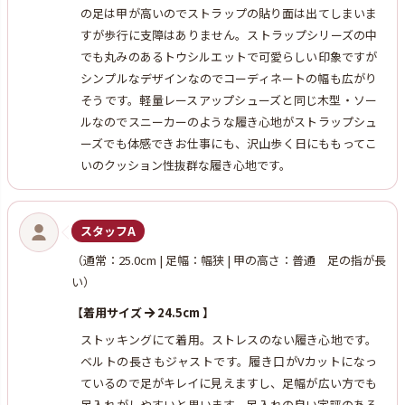
の足は甲が高いのでストラップの貼り面は出てしまいま
すが歩行に支障はありません。ストラップシリーズの中
でも丸みのあるトウシルエットで可愛らしい印象ですが
シンプルなデザインなのでコーディネートの幅も広がり
そうです。軽量レースアップシューズと同じ木型・ソー
ルなのでスニーカーのような履き心地がストラップシュ
ーズでも体感できお仕事にも、沢山歩く日にももってこ
いのクッション性抜群な履き心地です。
スタッフA
（通常：25.0cm | 足幅：幅狭 | 甲の高さ：普通 足の指が長
い）
【着用サイズ
24.5cm 】
ストッキングにて着用。ストレスのない履き心地です。
ベルトの長さもジャストです。履き口がVカットになっ
ているので足がキレイに見えますし、足幅が広い方でも
足入れがしやすいと思います。足入れの良い定評のある