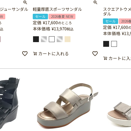
ジューサンダル
軽量厚底スポーツサンダル
スクエアトウ
ダル
EW
セール
2026春夏 NEW
セール
2026
定価
¥
17,600
ろ
のところ
定価
¥
17,600
本体価格
¥
13,970
込
税込
本体価格
¥
13,
カートに入れる
カートに入