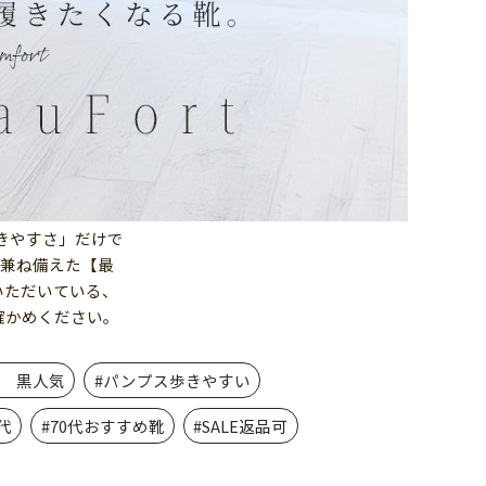
歩きやすさ」だけで
を兼ね備えた【最
いただいている、
確かめください。
活 黒人気
#パンプス歩きやすい
代
#70代おすすめ靴
#SALE返品可