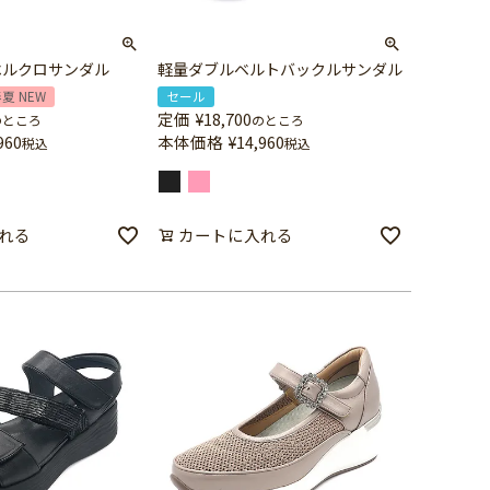
ベルクロサンダル
軽量ダブルベルトバックルサンダル
春夏 NEW
セール
定価
¥
18,700
のところ
のところ
960
本体価格
¥
14,960
税込
税込
れる
カートに入れる