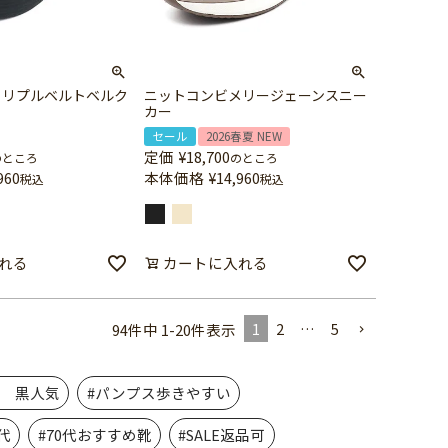
トリプルベルトベルク
ニットコンビメリージェーンスニー
カー
セール
2026春夏 NEW
定価
¥
18,700
のところ
のところ
960
本体価格
¥
14,960
税込
税込
れる
カートに入れる
1
2
…
5
94
件中
1
-
20
件表示
活 黒人気
#パンプス歩きやすい
代
#70代おすすめ靴
#SALE返品可