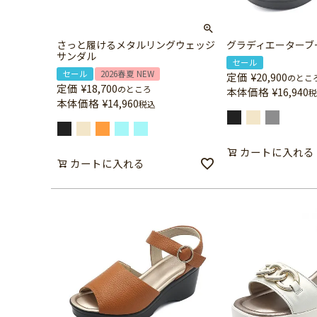
さっと履けるメタルリングウェッジ
グラディエーターブ
サンダル
セール
セール
2026春夏 NEW
定価
¥
20,900
のとこ
定価
¥
18,700
のところ
本体価格
¥
16,940
税
本体価格
¥
14,960
税込
カートに入れる
カートに入れる