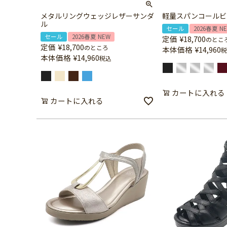
メタルリングウェッジレザーサンダ
軽量スパンコールビ
ル
セール
2026春夏 N
セール
2026春夏 NEW
定価
¥
18,700
のとこ
定価
¥
18,700
のところ
本体価格
¥
14,960
税
本体価格
¥
14,960
税込
カートに入れる
カートに入れる