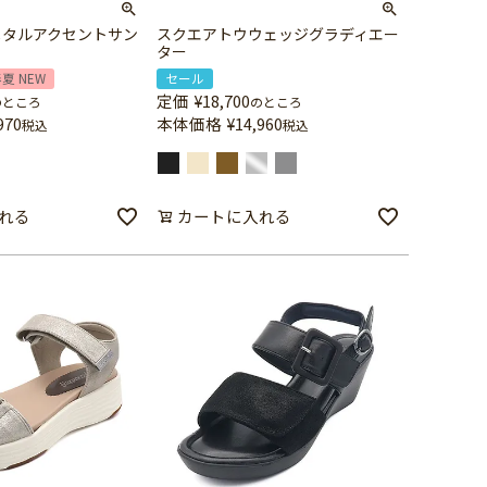
メタルアクセントサン
スクエアトウウェッジグラディエー
ター
春夏 NEW
セール
定価
¥
18,700
のところ
のところ
970
本体価格
¥
14,960
税込
税込
れる
カートに入れる