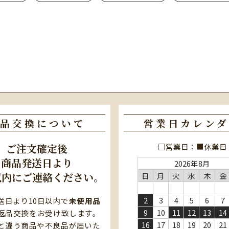
品交換について
営業日カレンダ
□営業日：■休業日
ご注文確定後
商品発送日より
2026年8月
以内にご連絡ください。
日
月
火
水
木
金
2
3
4
5
6
7
送日より10日以内で
未使用品
9
10
11
12
13
14
返品交換をお受け致します。
16
17
18
19
20
21
と違う商品や不良品が届いた