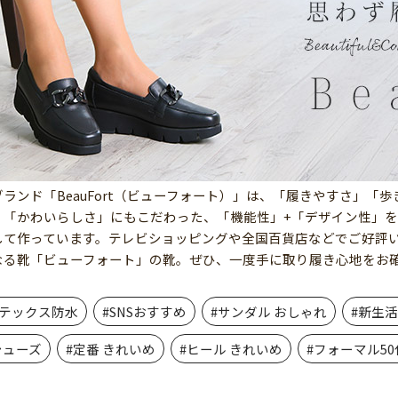
ランド「BeauFort（ビューフォート）」は、「履きやすさ」「
」「かわいらしさ」にもこだわった、「機能性」+「デザイン性」
して作っています。テレビショッピングや全国百貨店などでご好評
なる靴「ビューフォート」の靴。ぜひ、一度手に取り履き心地をお
アテックス防水
#SNSおすすめ
#サンダル おしゃれ
#新生
シューズ
#定番 きれいめ
#ヒール きれいめ
#フォーマル50