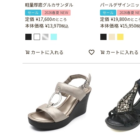
軽量厚底グルカサンダル
パールデザインニッ
セール
2026春夏 NEW
セール
2026春夏 N
定価
¥
17,600
定価
¥
19,800
のところ
のとこ
本体価格
¥
13,970
本体価格
¥
15,950
税込
税
カートに入れる
カートに入れる