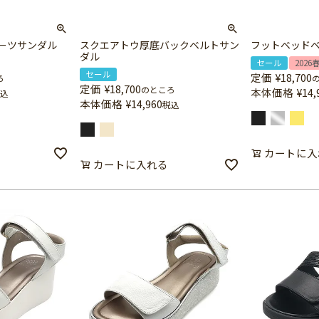
ーツサンダル
スクエアトウ厚底バックベルトサン
フットベッド
ダル
セール
2026
セール
定価
¥
18,700
ろ
定価
¥
18,700
のところ
本体価格
¥
14,
込
本体価格
¥
14,960
税込
カートに入
カートに入れる