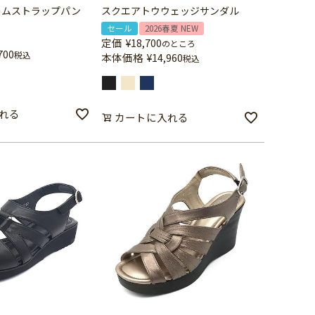
ームストラップパン
スクエアトウウェッジサンダル
セール
2026春夏 NEW
定価
¥
18,700
のところ
700
税込
本体価格
¥
14,960
税込
れる
カートに入れる