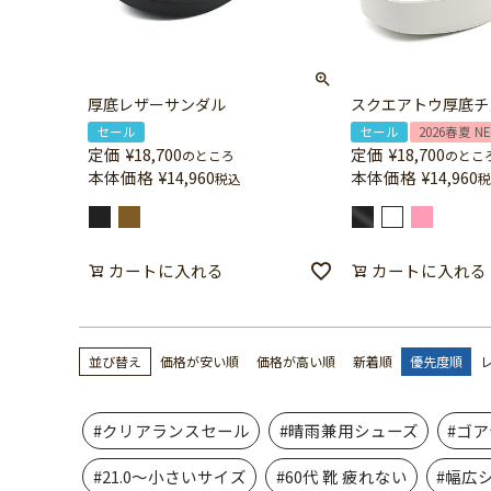
厚底レザーサンダル
スクエアトウ厚底チ
セール
セール
2026春夏 N
定価
¥
18,700
定価
¥
18,700
のところ
のとこ
本体価格
¥
14,960
本体価格
¥
14,960
税込
税
カートに入れる
カートに入れる
並び替え
価格が安い順
価格が高い順
新着順
優先度順
#クリアランスセール
#晴雨兼用シューズ
#ゴ
#21.0～小さいサイズ
#60代 靴 疲れない
#幅広