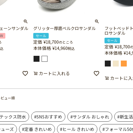
ェーンサンダル
グリッター厚底ベルクロサンダル
フットベッド
ロサンダル
EW
セール
セール
定価
¥
18,700
ろ
のところ
定価
¥
18,700
本体価格
¥
14,960
込
税込
本体価格
¥
14,
カートに入れる
カートに入
レビュー順
アテックス防水
#SNSおすすめ
#サンダル おしゃれ
#新生
シューズ
#定番 きれいめ
#ヒール きれいめ
#フォーマル50