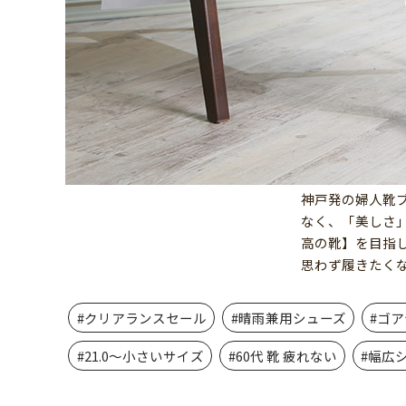
神戸発の婦人靴ブ
なく、「美しさ
高の靴】を目指
思わず履きたく
#クリアランスセール
#晴雨兼用シューズ
#ゴ
#21.0～小さいサイズ
#60代 靴 疲れない
#幅広