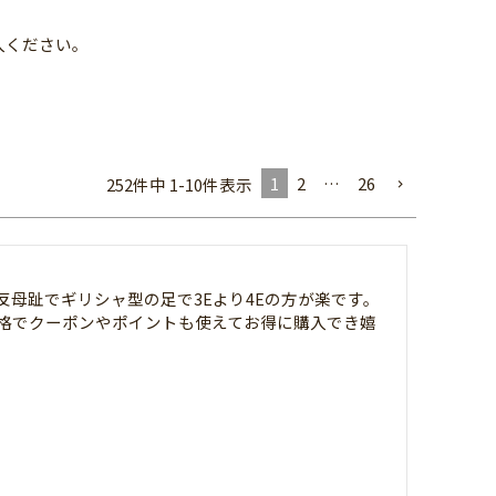
入ください。
1
2
…
26
252
件中
1
-
10
件表示
母趾でギリシャ型の足で3Eより4Eの方が楽です。
格でクーポンやポイントも使えてお得に購入でき嬉