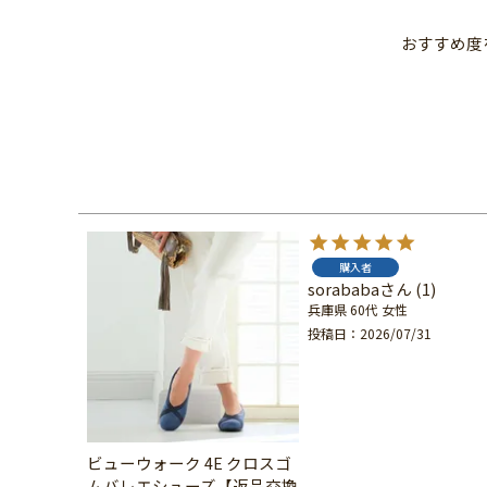
おすすめ度
購入者
sorababa
1
兵庫県
60代
女性
投稿日
2026/07/31
ビューウォーク 4E クロスゴ
ムバレエシューズ【返品交換