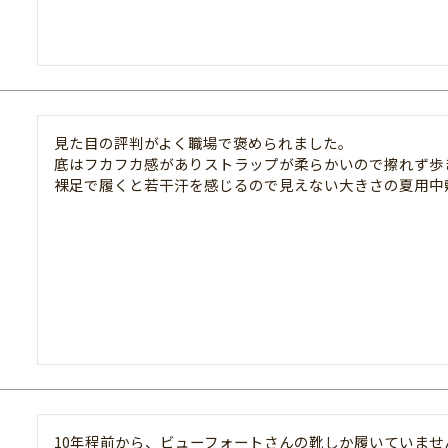
見た目の評判がよく職場で褒められました。

底はフカフカ感がありストラップが柔らかいので擦れず歩き
裸足で履くと若干汗を感じるので見えない大きさの夏用中
10年程前から、ビューフォートさんの靴しか履いていま