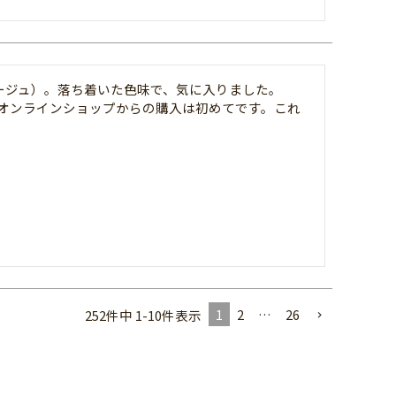
ージュ）。落ち着いた色味で、気に入りました。

オンラインショップからの購入は初めてです。これ
1
2
…
26
252
件中
1
-
10
件表示