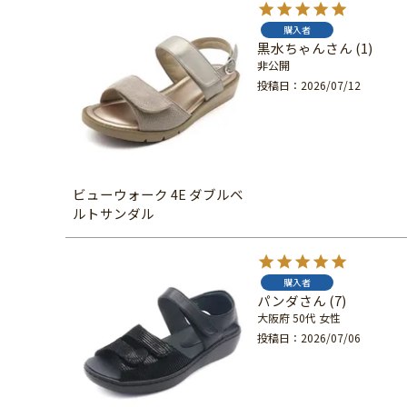
購入者
黒水ちゃん
1
非公開
投稿日
2026/07/12
ビューウォーク 4E ダブルベ
ルトサンダル
購入者
パンダ
7
大阪府
50代
女性
投稿日
2026/07/06