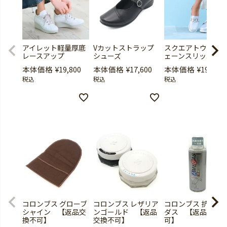
アイレット軽量厚底
Vカットストラップ
スクエアトウ厚底
レースアップ
シューズ
ェーンスリッポン
本体価格
¥
19,800
本体価格
¥
17,600
本体価格
¥
19,800
税込
税込
税込
コロンブス グローブ
コロンブス レザリア
コロンブス 抗菌ア
シャイン 【返品交
ンゴールド 【返品
ダス 【返品交換
換不可】
交換不可】
可】