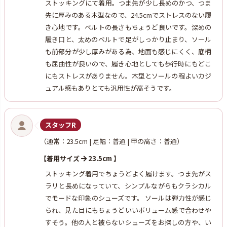
ストッキングにて着用。つま先が少し長めのかつ、つま
先に厚みのある木型なので、24.5cmでストレスのない履
き心地です。ベルトの長さもちょうど良いです。深めの
履き口と、太めのベルトで足がしっかり止まり、ソール
も前部分が少し厚みがある為、地面も感じにくく、底柄
も屈曲性が良いので、履き心地としても歩行時にもどこ
にもストレスがありません。木型とソールの程よいカジ
ュアル感もありとても汎用性が高そうです。
スタッフR
（通常：23.5cm | 足幅：普通 | 甲の高さ：普通）
【着用サイズ
23.5cm 】
ストッキング着用でちょうどよく履けます。つま先がス
ラリと長めになっていて、シンプルながらもクラシカル
でモードな印象のシューズです。 ソールは弾力性が感じ
られ、見た目にもちょうどいいボリューム感で合わせや
すそう。他の人と被らないシューズをお探しの方や、い