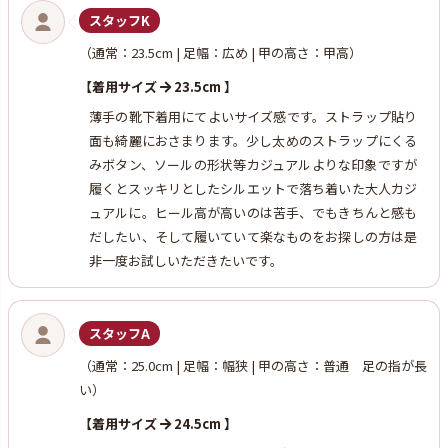
スタッフK
（通常：23.5cm | 足幅：広め | 甲の高さ：甲高）
【着用サイズ
23.5cm 】
薄手の靴下着用にてよいサイズ感です。ストラップ貼り
面も綺麗におさまります。少し太めのストラップにくる
みボタン、ソールの形状等カジュアルよりな印象ですが
履くとスッキリとしたシルエットで落ち着いた大人カジ
ュアルに。ヒール高が高いのは苦手、でもきちんと感も
だしたい、そして履いていて楽なものをお探しの方は是
非一度お試しいただきたいです。
スタッフA
（通常：25.0cm | 足幅：幅狭 | 甲の高さ：普通 足の指が長
い）
【着用サイズ
24.5cm 】