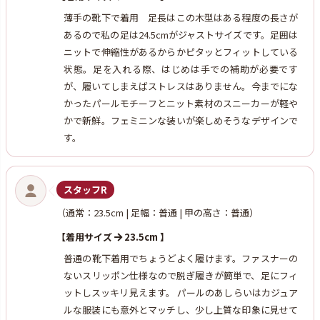
薄手の靴下で着用 足長はこの木型はある程度の長さが
あるので私の足は24.5cmがジャストサイズです。足囲は
ニットで伸縮性があるからかピタッとフィットしている
状態。足を入れる際、はじめは手での補助が必要です
が、履いてしまえばストレスはありません。今までにな
かったパールモチーフとニット素材のスニーカーが軽や
かで新鮮。フェミニンな装いが楽しめそうなデザインで
す。
スタッフR
（通常：23.5cm | 足幅：普通 | 甲の高さ：普通）
【着用サイズ
23.5cm 】
普通の靴下着用でちょうどよく履けます。ファスナーの
ないスリッポン仕様なので脱ぎ履きが簡単で、足にフィ
ットしスッキリ見えます。 パールのあしらいはカジュア
ルな服装にも意外とマッチし、少し上質な印象に見せて