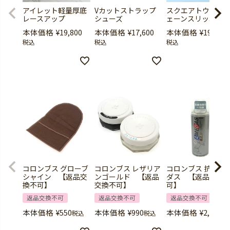
アイレット軽量厚底
Vカットストラップ
スクエアトウ厚底
レースアップ
シューズ
ェーンスリッポン
本体価格
¥
19,800
本体価格
¥
17,600
本体価格
¥
19,800
税込
税込
税込
コロンブス グローブ
コロンブス レザリア
コロンブス 抗菌ア
シャイン 【返品交
ンゴールド 【返品
ダス 【返品交換
換不可】
交換不可】
可】
返品交換不可
返品交換不可
返品交換不可
本体価格
¥
550
本体価格
¥
990
本体価格
¥
2,420
税込
税込
税