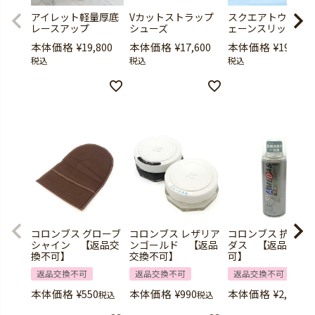
アイレット軽量厚底
Vカットストラップ
スクエアトウ厚底
レースアップ
シューズ
ェーンスリッポン
本体価格
¥
19,800
本体価格
¥
17,600
本体価格
¥
19,800
税込
税込
税込
コロンブス グローブ
コロンブス レザリア
コロンブス 抗菌ア
シャイン 【返品交
ンゴールド 【返品
ダス 【返品交換
換不可】
交換不可】
可】
返品交換不可
返品交換不可
返品交換不可
本体価格
¥
550
本体価格
¥
990
本体価格
¥
2,420
税込
税込
税