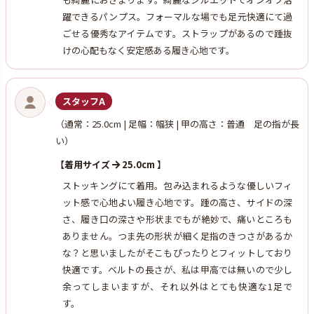
躍できるパンプス。フォーマルな場でも足元快適にて過
ごせる優秀なアイテムです。ストラップがあるので踵抜
けの心配もなく安定感ある履き心地です。
スタッフA
（通常：25.0cm | 足幅：幅狭 | 甲の高さ：普通 足の指が長
い）
【着用サイズ
25.0cm 】
ストッキングにて着用。包み込まれるような優しいフィ
ット感で心地よい履き心地です。踵の高さ、サイドの深
さ、履き口の深さや形状までもが絶妙で、痛いところも
ありません。つま先の形状が細く足指のきつさがあるか
な？と思いましたがそこもぴったりとフィットしており
快適です。ベルトの長さが、私は甲高では無いので少し
余ってしまいますが、それ以外はとても快適な1足で
す。