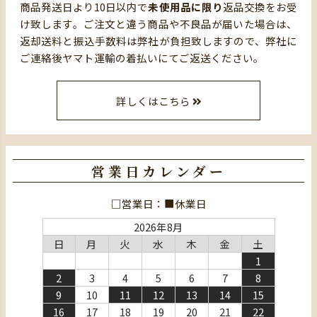
商品発送日より10日以内で
未使用品に限り
返品交換をお受
け致します。ご注文と違う商品や不良品が届いた場合は、
返却送料と振込手数料は弊社が負担致しますので、弊社に
ご連絡後ヤマト運輸の着払いにてご返送ください。
詳しくはこちら
営業日カレンダー
□営業日：■休業日
2026年8月
日
月
火
水
木
金
土
1
2
3
4
5
6
7
8
9
10
11
12
13
14
15
16
17
18
19
20
21
22