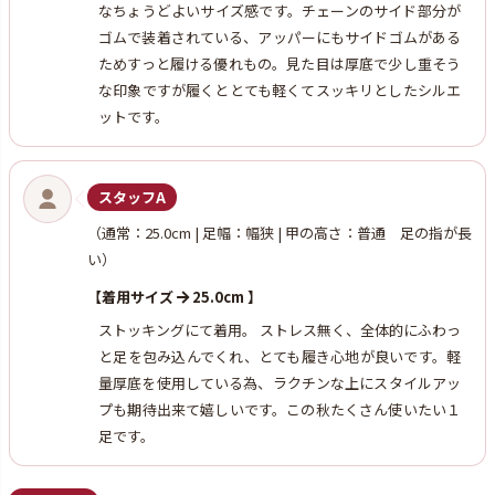
なちょうどよいサイズ感です。チェーンのサイド部分が
ゴムで装着されている、アッパーにもサイドゴムがある
ためすっと履ける優れもの。見た目は厚底で少し重そう
な印象ですが履くととても軽くてスッキリとしたシルエ
ットです。
スタッフA
（通常：25.0cm | 足幅：幅狭 | 甲の高さ：普通 足の指が長
い）
【着用サイズ
25.0cm 】
ストッキングにて着用。 ストレス無く、全体的にふわっ
と足を包み込んでくれ、とても履き心地が良いです。軽
量厚底を使用している為、ラクチンな上にスタイルアッ
プも期待出来て嬉しいです。この秋たくさん使いたい１
足です。