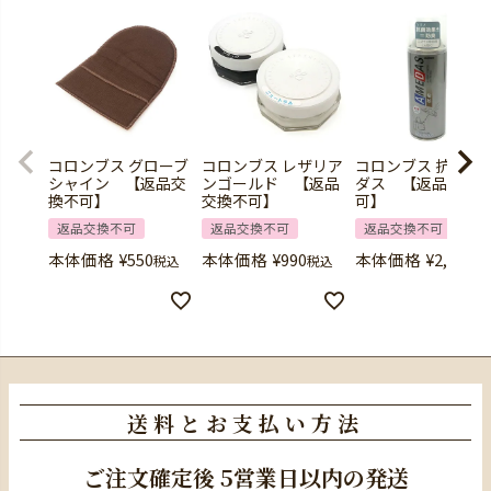
コロンブス グローブ
コロンブス レザリア
コロンブス 抗菌ア
シャイン 【返品交
ンゴールド 【返品
ダス 【返品交換
換不可】
交換不可】
可】
返品交換不可
返品交換不可
返品交換不可
本体価格
¥
550
本体価格
¥
990
本体価格
¥
2,420
税込
税込
税
送料とお支払い方法
ご注文確定後
5営業日以内の発送