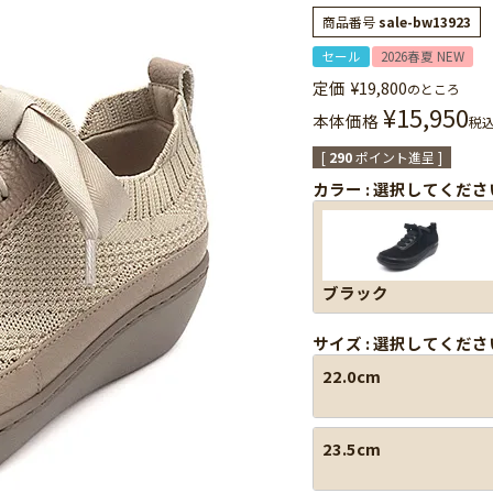
商品番号
sale-bw13923
セール
2026春夏 NEW
定価
¥
19,800
のところ
¥
15,950
本体価格
税
[
290
ポイント進呈 ]
カラー
選択してくださ
ブラック
サイズ
選択してくださ
22.0cm
23.5cm