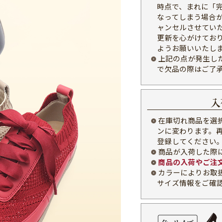
時点で、まれに「
なってしまう場合
ャンセルさせてい
更新を心がけてお
ようお願いいたし
上記の点が発生し
で欠品の際はご了
入
在庫切れ商品を選
ンに変わります。
登録してください
商品が入荷した際
商品の入荷やご注
カラーによりお取
サイズ情報をご確