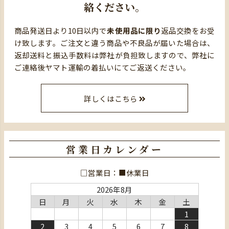
絡ください。
商品発送日より10日以内で
未使用品に限り
返品交換をお受
け致します。ご注文と違う商品や不良品が届いた場合は、
返却送料と振込手数料は弊社が負担致しますので、弊社に
ご連絡後ヤマト運輸の着払いにてご返送ください。
詳しくはこちら
営業日カレンダー
□営業日：■休業日
2026年8月
日
月
火
水
木
金
土
1
2
3
4
5
6
7
8