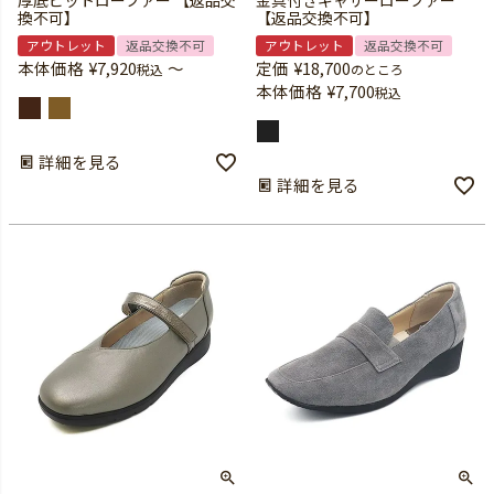
厚底ビットローファー 【返品交
金具付きギャザーローファー
換不可】
【返品交換不可】
アウトレット
返品交換不可
アウトレット
返品交換不可
本体価格
¥
7,920
〜
定価
¥
18,700
税込
のところ
本体価格
¥
7,700
税込
詳細を見る
詳細を見る