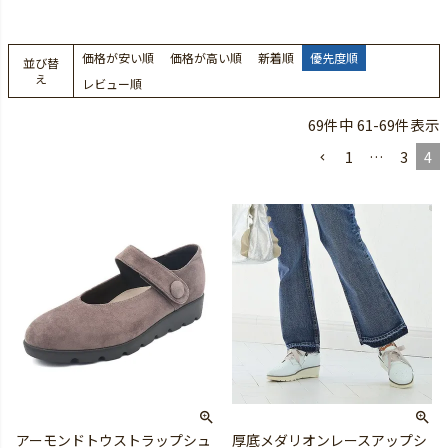
価格が安い順
価格が高い順
新着順
優先度順
並び替
え
レビュー順
69
件中
61
-
69
件表示
1
…
3
4
アーモンドトウストラップシュ
厚底メダリオンレースアップシ