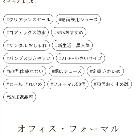
くそろえました。
#クリアランスセール
#晴雨兼用シューズ
#ゴアテックス防水
#SNSおすすめ
#サンダル おしゃれ
#新生活 黒人気
#パンプス歩きやすい
#21.0～小さいサイズ
#60代 靴 疲れない
#幅広シューズ
#定番 きれいめ
#ヒール きれいめ
#フォーマル50代
#70代おすすめ靴
#SALE返品可
オフィス・フォーマル