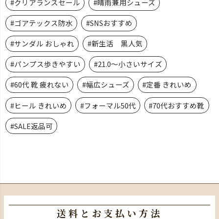
#クリアランスセール
#晴雨兼用シューズ
#ゴアテックス防水
#SNSおすすめ
#サンダル おしゃれ
#新生活 黒人気
#パンプス歩きやすい
#21.0～小さいサイズ
#60代 靴 疲れない
#幅広シューズ
#定番 きれいめ
#ヒール きれいめ
#フォーマル50代
#70代おすすめ靴
#SALE返品可
送料とお支払い方法