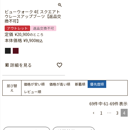
ビューウォーク 4E スクエアト
ウレースアップブーツ【返品交
換不可】
アウトレット
返品交換不可
定価
¥
20,900
のところ
本体価格
¥
9,900
税込
詳細を見る
価格が安い順
価格が高い順
新着順
優先度順
並び替
え
レビュー順
69
件中
61
-
69
件表示
1
…
3
4