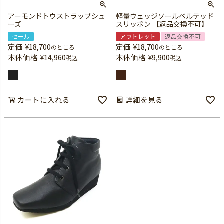
アーモンドトウストラップシュ
軽量ウェッジソールベルテッド
ーズ
スリッポン 【返品交換不可】
セール
アウトレット
返品交換不可
定価
¥
18,700
定価
¥
18,700
のところ
のところ
本体価格
¥
14,960
本体価格
¥
9,900
税込
税込
カートに入れる
詳細を見る