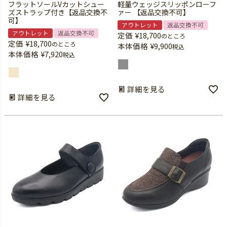
フラットソールVカットシュー
軽量ウェッジスリッポンローフ
ズストラップ付き【返品交換不
ァー 【返品交換不可】
可】
アウトレット
返品交換不可
アウトレット
返品交換不可
定価
¥
18,700
のところ
定価
¥
18,700
のところ
本体価格
¥
9,900
税込
本体価格
¥
7,920
税込
詳細を見る
詳細を見る