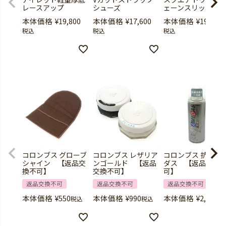
レースアップ
シューズ
ェーンスリッポン
本体価格
¥
19,800
本体価格
¥
17,600
本体価格
¥
19,800
税込
税込
税込
コロンブス グローブ
コロンブス レザリア
コロンブス 抗菌ア
シャイン 【返品交
ンゴールド 【返品
ダス 【返品交換
換不可】
交換不可】
可】
返品交換不可
返品交換不可
返品交換不可
本体価格
¥
550
本体価格
¥
990
本体価格
¥
2,420
税込
税込
税