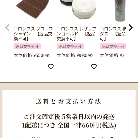
コロンブス グローブ
コロンブス レザリア
コロンブス 抗菌ア
シャイン 【返品交
ンゴールド 【返品
ダス 【返品交換
換不可】
交換不可】
可】
返品交換不可
返品交換不可
返品交換不可
本体価格
¥
550
本体価格
¥
990
本体価格
¥
2,420
税込
税込
税
送料とお支払い方法
ご注文確定後
5営業日以内の発送
1配送につき
全国一律660円(税込)