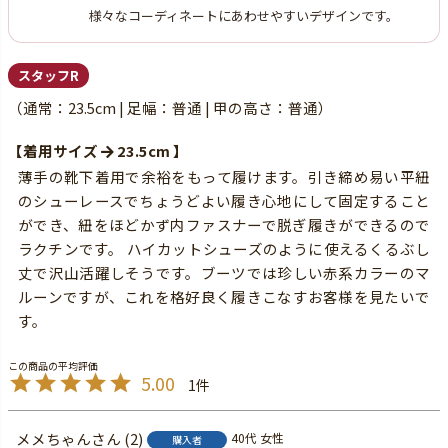
様々なコーディネートにあわせやすいデザインです。
スタッフR
（通常：23.5cm | 足幅：普通 | 甲の高さ：普通）
【着用サイズ
23.5cm 】
薄手の靴下着用で余裕をもって履けます。引き締め易い平紐
のシューレースでちょうどよい履き心地にして固定すること
ができ、紐をほどかず内ファスナーで脱ぎ履きができるので
ラクチンです。 ハイカットシューズのように使えるくるぶし
丈で沢山活躍しそうです。ブーツでは珍しい赤系カラーのマ
ルーンですが、これを格好良く履きこなすお客様を見たいで
す。
5.00
1
メメちゃん
2
40代
女性
購入者