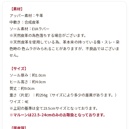
【素材】
アッパー素材：牛革
中敷き：合成皮革
ソール素材：EVAラバー
※天然皮革の為色落ちする場合がございます。
※天然皮革を使用している為、革本来の持っている傷・スレ・染
色時の
色ムラがみられることがありますが、不良品ではございま
せん。
【サイズ】
ソール厚み：約1.0cm
ヒール高さ：約4.0cm
筒丈：約9.0cm
重さ（片足）：約256g（サイズにより多少の差異があります。）
ワイズ：4E
※上記の基準は全て23.5cmサイズとなっております。
※マルーンは22.5-24cmのみのお取扱となっております。
【原産国】