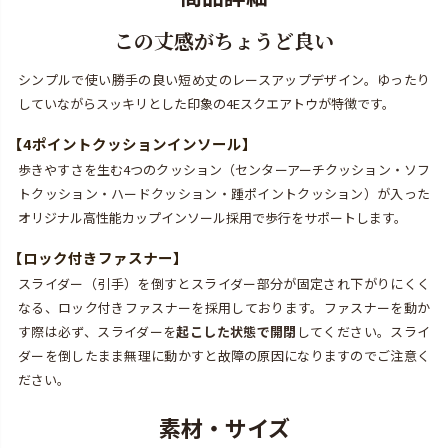
この丈感がちょうど良い
シンプルで使い勝手の良い短め丈のレースアップデザイン。ゆったり
していながらスッキリとした印象の4Eスクエアトウが特徴です。
【
4ポイントクッションインソール
】
歩きやすさを生む4つのクッション（センターアーチクッション・ソフ
トクッション・ハードクッション・踵ポイントクッション）が入った
オリジナル高性能カップインソール採用で歩行をサポートします。
【
ロック付きファスナー
】
スライダー（引手）を倒すとスライダー部分が固定され下がりにくく
なる、ロック付きファスナーを採用しております。ファスナーを動か
す際は必ず、スライダーを
起こした状態で開閉
してください。スライ
ダーを倒したまま無理に動かすと故障の原因になりますのでご注意く
ださい。