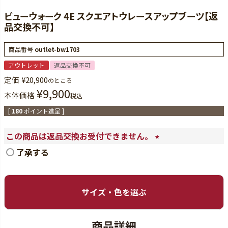
ビューウォーク 4E スクエアトウレースアップブーツ【返
品交換不可】
商品番号
outlet-bw1703
アウトレット
返品交換不可
定価
¥
20,900
のところ
¥
9,900
本体価格
税込
[
180
ポイント進呈 ]
この商品は返品交換お受付できません。
(
了承する
必
須
)
サイズ・色を選ぶ