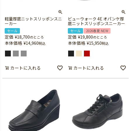
軽量厚底ニットスリッポンスニ
ビューウォーク 4E オパンケ厚
ーカー
底ニットスリッポンスニーカー
セール
セール
2026春夏 NEW
定価
¥
18,700
定価
¥
19,800
のところ
のところ
本体価格
¥
14,960
本体価格
¥
15,950
税込
税込
カートに入れる
カートに入れる