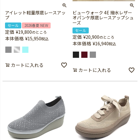
アイレット軽量厚底レースアッ
ビューウォーク 4E 撥水レザー
プ
オパンケ厚底レースアップシュ
ーズ
セール
2026春夏 NEW
セール
定価
¥
19,800
のところ
定価
¥
20,900
のところ
本体価格
¥
15,950
税込
本体価格
¥
16,940
税込
カートに入れる
カートに入れる