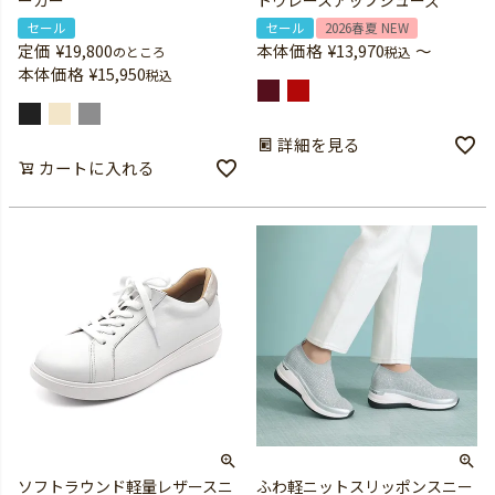
ーカー
トウレースアップシューズ
セール
セール
2026春夏 NEW
定価
¥
19,800
本体価格
¥
13,970
〜
のところ
税込
本体価格
¥
15,950
税込
詳細を見る
カートに入れる
ソフトラウンド軽量レザースニ
ふわ軽ニットスリッポンスニー