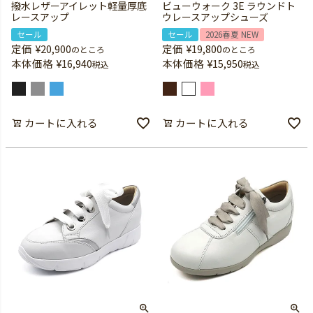
撥水レザーアイレット軽量厚底
ビューウォーク 3E ラウンドト
レースアップ
ウレースアップシューズ
セール
セール
2026春夏 NEW
定価
¥
20,900
定価
¥
19,800
のところ
のところ
本体価格
¥
16,940
本体価格
¥
15,950
税込
税込
カートに入れる
カートに入れる