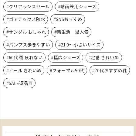
#クリアランスセール
#晴雨兼用シューズ
#ゴアテックス防水
#SNSおすすめ
#サンダル おしゃれ
#新生活 黒人気
#パンプス歩きやすい
#21.0～小さいサイズ
#60代 靴 疲れない
#幅広シューズ
#定番 きれいめ
#ヒール きれいめ
#フォーマル50代
#70代おすすめ靴
#SALE返品可