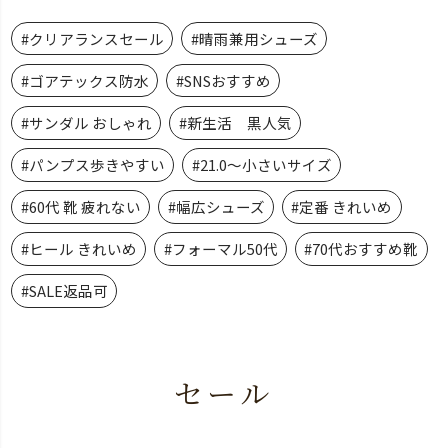
#クリアランスセール
#晴雨兼用シューズ
#ゴアテックス防水
#SNSおすすめ
#サンダル おしゃれ
#新生活 黒人気
#パンプス歩きやすい
#21.0～小さいサイズ
#60代 靴 疲れない
#幅広シューズ
#定番 きれいめ
#ヒール きれいめ
#フォーマル50代
#70代おすすめ靴
#SALE返品可
セール