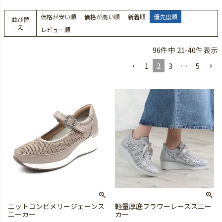
価格が安い順
価格が高い順
新着順
優先度順
並び替
え
レビュー順
96
件中
21
-
40
件表示
1
2
3
…
5
ニットコンビメリージェーンス
軽量厚底フラワーレーススニー
ニーカー
カー