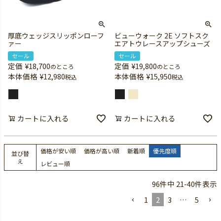
厚底ウェッジスリッポンローフ
ビューウォーク 2E ソフトスク
ァー
エアトウレースアップシューズ
セール
セール
定価
¥
18,700
定価
¥
19,800
のところ
のところ
本体価格
¥
12,980
本体価格
¥
15,950
税込
税込
カートに入れる
カートに入れる
価格が安い順
価格が高い順
新着順
優先度順
並び替
え
レビュー順
96
件中
21
-
40
件表示
1
2
3
…
5