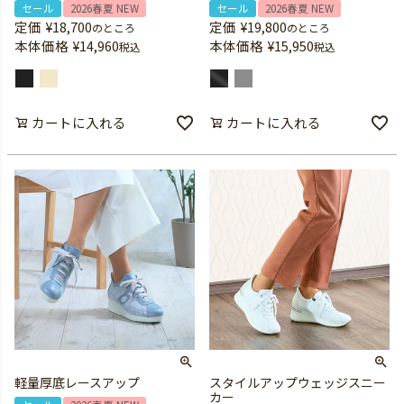
セール
2026春夏 NEW
セール
2026春夏 NEW
定価
¥
18,700
定価
¥
19,800
のところ
のところ
本体価格
¥
14,960
本体価格
¥
15,950
税込
税込
カートに入れる
カートに入れる
軽量厚底レースアップ
スタイルアップウェッジスニー
カー