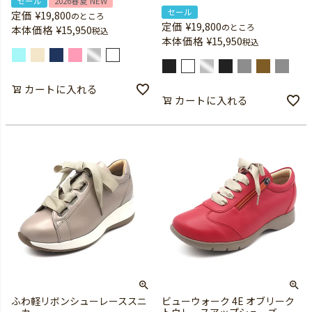
セール
2026春夏 NEW
セール
定価
¥
19,800
のところ
定価
¥
19,800
のところ
本体価格
¥
15,950
税込
本体価格
¥
15,950
税込
カートに入れる
カートに入れる
ふわ軽リボンシューレーススニ
ビューウォーク 4E オブリーク