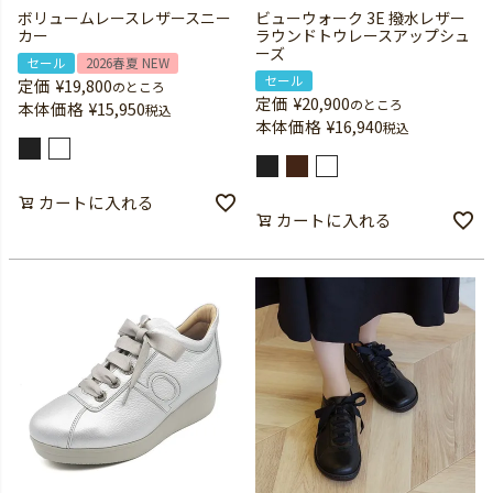
ボリュームレースレザースニー
ビューウォーク 3E 撥水レザー
カー
ラウンドトウレースアップシュ
ーズ
セール
2026春夏 NEW
セール
定価
¥
19,800
のところ
定価
¥
20,900
のところ
本体価格
¥
15,950
税込
本体価格
¥
16,940
税込
カートに入れる
カートに入れる