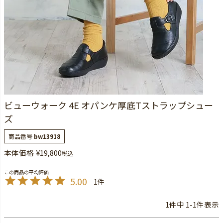
ビューウォーク 4E オパンケ厚底Tストラップシュー
ズ
商品番号
bw13918
本体価格
¥
19,800
税込
5.00
1
1
件中
1
-
1
件表示