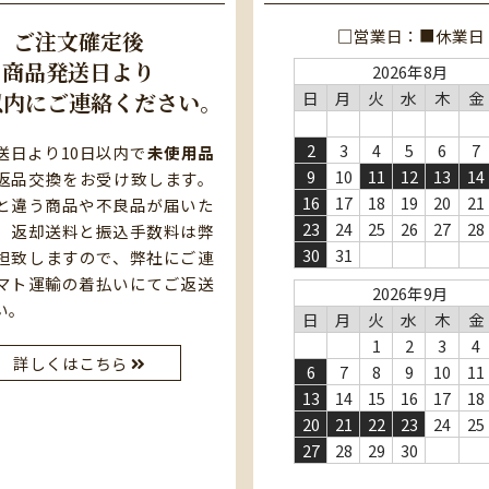
□営業日：■休業日
ご注文確定後
商品発送日より
2026年8月
以内にご連絡ください。
日
月
火
水
木
金
2
3
4
5
6
7
送日より10日以内で
未使用品
9
10
11
12
13
14
返品交換をお受け致します。
16
17
18
19
20
21
と違う商品や不良品が届いた
23
24
25
26
27
28
、返却送料と振込手数料は弊
30
31
担致しますので、弊社にご連
マト運輸の着払いにてご返送
2026年9月
い。
日
月
火
水
木
金
1
2
3
4
詳しくはこちら
6
7
8
9
10
11
13
14
15
16
17
18
20
21
22
23
24
25
27
28
29
30