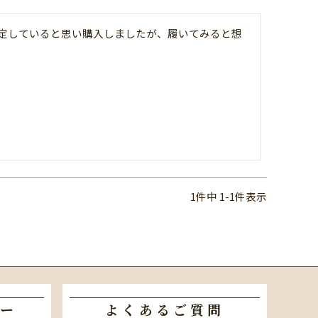
定していると思い購入しましたが、履いてみると想
1
件中
1
-
1
件表示
ー
よくあるご質問