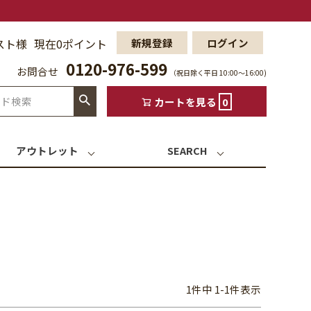
スト様
現在0ポイント
新規登録
ログイン
0120-976-599
お問合せ
（祝日除く平日 10:00〜16:00)
カートを見る
0
アウトレット
SEARCH
1
件中
1
-
1
件表示