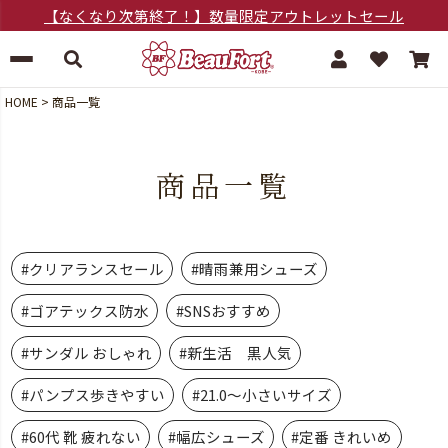
【なくなり次第終了！】数量限定アウトレットセール
HOME
商品一覧
商品一覧
#クリアランスセール
#晴雨兼用シューズ
#ゴアテックス防水
#SNSおすすめ
#サンダル おしゃれ
#新生活 黒人気
#パンプス歩きやすい
#21.0～小さいサイズ
#60代 靴 疲れない
#幅広シューズ
#定番 きれいめ