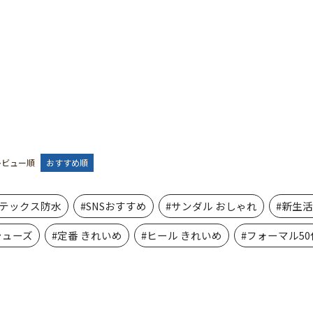
レビュー順
おすすめ順
アテックス防水
#SNSおすすめ
#サンダル おしゃれ
#新生
シューズ
#定番 きれいめ
#ヒール きれいめ
#フォーマル50