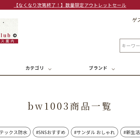
【なくなり次第終了！】数量限定アウトレットセール
ゲ
検索
カテゴリ
ブランド
bw1003商品一覧
アテックス防水
#SNSおすすめ
#サンダル おしゃれ
#新生