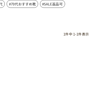
代
#70代おすすめ靴
#SALE返品可
1
件中
1
-
1
件表示