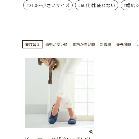
#21.0～小さいサイズ
#60代 靴 疲れない
#幅広
並び替え
価格が安い順
価格が高い順
新着順
優先度順