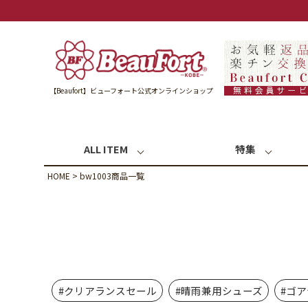
【Beaufort】ビューフォート公式オンラインショップ
ALL ITEM
特集
HOME
bw1003商品一覧
#クリアランスセール
#晴雨兼用シューズ
#ゴ