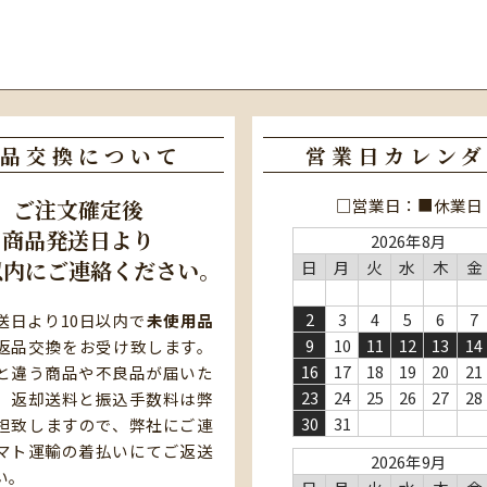
品交換について
営業日カレンダ
□営業日：■休業日
ご注文確定後
商品発送日より
2026年8月
以内にご連絡ください。
日
月
火
水
木
金
2
3
4
5
6
7
送日より10日以内で
未使用品
9
10
11
12
13
14
返品交換をお受け致します。
16
17
18
19
20
21
と違う商品や不良品が届いた
23
24
25
26
27
28
、返却送料と振込手数料は弊
30
31
担致しますので、弊社にご連
マト運輸の着払いにてご返送
2026年9月
い。