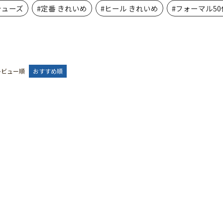
シューズ
#定番 きれいめ
#ヒール きれいめ
#フォーマル50
レビュー順
おすすめ順