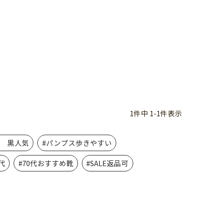
1
件中
1
-
1
件表示
活 黒人気
#パンプス歩きやすい
代
#70代おすすめ靴
#SALE返品可