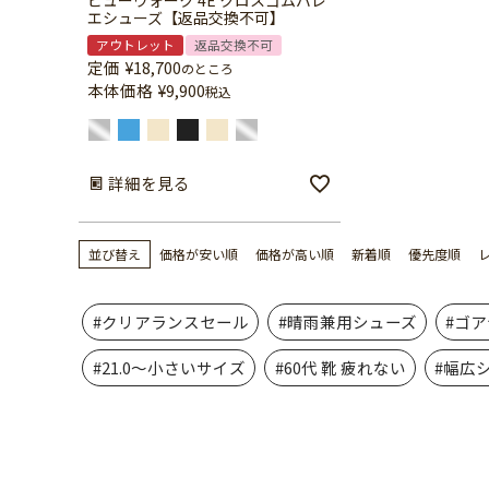
ビューウォーク 4E クロスゴムバレ
エシューズ【返品交換不可】
アウトレット
返品交換不可
定価
¥
18,700
のところ
本体価格
¥
9,900
税込
詳細を見る
並び替え
価格が安い順
価格が高い順
新着順
優先度順
#クリアランスセール
#晴雨兼用シューズ
#ゴ
#21.0～小さいサイズ
#60代 靴 疲れない
#幅広